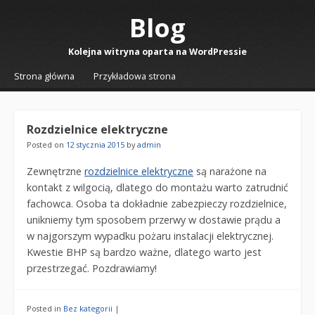
Blog
Kolejna witryna oparta na WordPressie
☰
Menu
Strona główna
Przykładowa strona
Skip to content
Rozdzielnice elektryczne
Posted on
12 stycznia 2015
by
admin
Zewnętrzne
rozdzielnice elektryczne
są narażone na
kontakt z wilgocią, dlatego do montażu warto zatrudnić
fachowca. Osoba ta dokładnie zabezpieczy rozdzielnice,
unikniemy tym sposobem przerwy w dostawie prądu a
w najgorszym wypadku pożaru instalacji elektrycznej.
Kwestie BHP są bardzo ważne, dlatego warto jest
przestrzegać. Pozdrawiamy!
Posted in
Bez kategorii
|