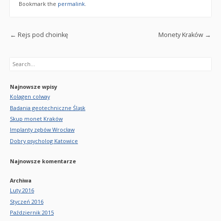
Bookmark the
permalink
.
Post navigation
←
Rejs pod choinkę
Monety Kraków
→
Search
Najnowsze wpisy
Kolagen colway
Badania geotechniczne Śląsk
Skup monet Kraków
Implanty zębów Wrocław
Dobry psycholog Katowice
Najnowsze komentarze
Archiwa
Luty 2016
Styczeń 2016
Październik 2015