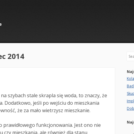
e
ec 2014
Sea
Naj
Kol
Bad
Sku
na szybach stale skrapla się woda, to znaczy, że
Imp
. Dodatkowo, jeśli po wejściu do mieszkania
Dob
wność, że za mało wietrzysz mieszkanie.
Naj
do prawidłowego funkcjonowania. Jest ono nie
 czy mieszkania, ale również dla stanu