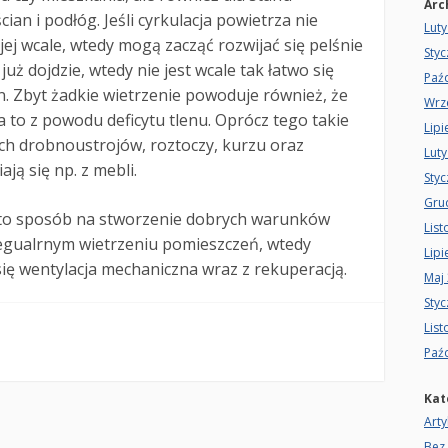
Arc
ian i podłóg. Jeśli cyrkulacja powietrza nie
Luty
ej wcale, wtedy mogą zacząć rozwijać się pelśnie
Sty
już dojdzie, wtedy nie jest wcale tak łatwo się
Paźd
n. Zbyt żadkie wietrzenie powoduje również, że
Wrz
a to z powodu deficytu tlenu. Oprócz tego takie
Lipi
ych drobnoustrojów, roztoczy, kurzu oraz
Luty
ją się np. z mebli.
Sty
Gru
 to sposób na stworzenie dobrych warunków
Lis
 regualrnym wietrzeniu pomieszczeń, wtedy
Lipi
ę wentylacja mechaniczna wraz z rekuperacją.
Maj
Sty
Lis
Paźd
Kat
Arty
Bez 