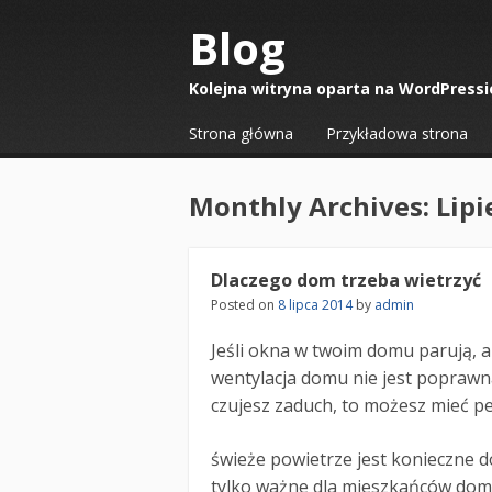
Blog
Kolejna witryna oparta na WordPressi
☰
Menu
Strona główna
Przykładowa strona
Skip to content
Monthly Archives:
Lipi
Dlaczego dom trzeba wietrzyć
Posted on
8 lipca 2014
by
admin
Jeśli okna w twoim domu parują, a 
wentylacja domu nie jest poprawna
czujesz zaduch, to możesz mieć pe
świeże powietrze jest konieczne 
tylko ważne dla mieszkańców domu