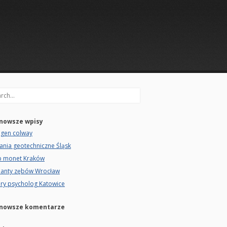
rch
nowsze wpisy
agen colway
ania geotechniczne Śląsk
p monet Kraków
lanty zębów Wrocław
ry psycholog Katowice
nowsze komentarze