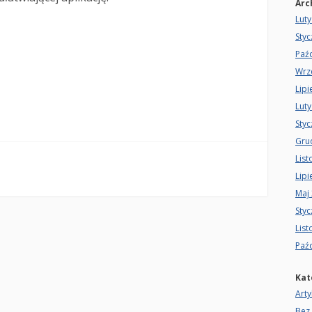
Arc
Luty
Sty
Paźd
Wrz
Lipi
Luty
Sty
Gru
Lis
Lipi
Maj
Sty
Lis
Paźd
Kat
Arty
Bez 