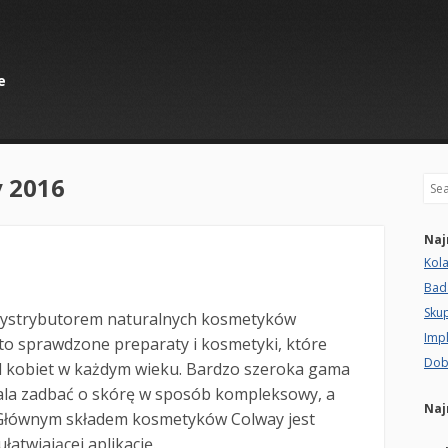
e
y 2016
Sea
Naj
Kol
Bad
Sku
 dystrybutorem naturalnych kosmetyków
Imp
o sprawdzone preparaty i kosmetyki, które
Dob
d kobiet w każdym wieku. Bardzo szeroka gama
a zadbać o skórę w sposób kompleksowy, a
Naj
 Głównym składem kosmetyków Colway jest
łatwiającej aplikację.