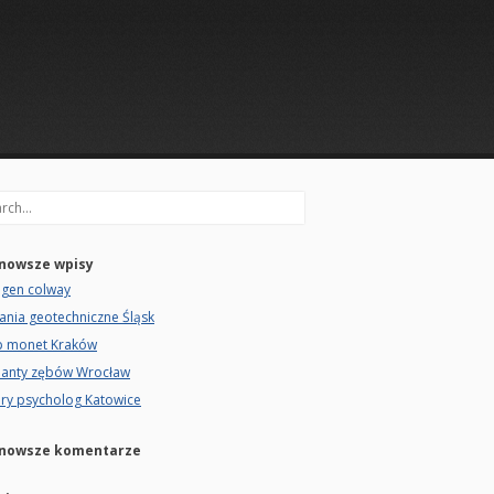
rch
nowsze wpisy
agen colway
ania geotechniczne Śląsk
p monet Kraków
lanty zębów Wrocław
ry psycholog Katowice
nowsze komentarze