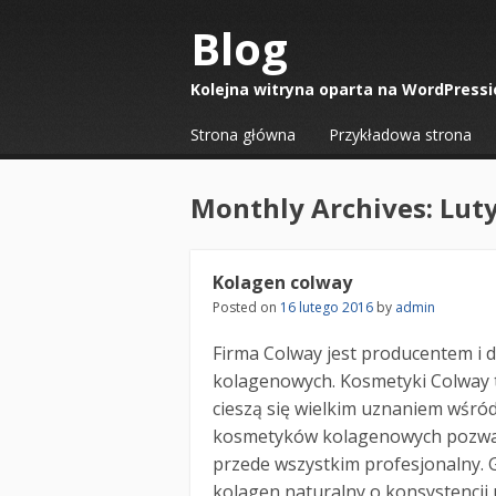
Blog
Kolejna witryna oparta na WordPressi
☰
Menu
Strona główna
Przykładowa strona
Skip to content
Monthly Archives:
Lut
Kolagen colway
Posted on
16 lutego 2016
by
admin
Firma Colway jest producentem i
kolagenowych. Kosmetyki Colway t
cieszą się wielkim uznaniem wśró
kosmetyków kolagenowych pozwal
przede wszystkim profesjonalny.
kolagen naturalny o konsystencji u