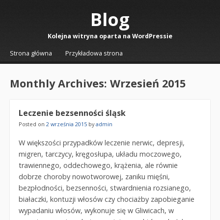
Blog
Kolejna witryna oparta na WordPressie
☰
Menu
Strona główna
Przykładowa strona
Skip to content
Monthly Archives:
Wrzesień 2015
Leczenie bezsenności śląsk
Posted on
2 września 2015
by
admin
W większości przypadków leczenie nerwic, depresji,
migren, tarczycy, kręgosłupa, układu moczowego,
trawiennego, oddechowego, krążenia, ale równie
dobrze choroby nowotworowej, zaniku mięśni,
bezpłodności, bezsenności, stwardnienia rozsianego,
białaczki, kontuzji włosów czy chociażby zapobieganie
wypadaniu włosów, wykonuje się w Gliwicach, w