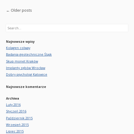
Post navigation
←
Older posts
Search
Najnowsze wpisy
Kolagen colway
Badania geotechniczne Śląsk
Skup monet Kraków
Implanty zębów Wrocław
Dobry psycholog Katowice
Najnowsze komentarze
Archiwa
Luty 2016
Styczeń 2016
Październik 2015
Wrzesień 2015
Lipiec 2015