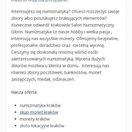
Posted on
14 stycznia 2016
by
admin
Interesujesz się numizmatyką? Chcesz rozszerzyć swoje
zbiory albo poszukujesz brakujących elementów?
Koniecznie odwiedź Krakowski Salon Numizmatyczny
Gibon. Numizmatyka to nasze hobby i wielka pasja ,
interesują nas wszystkie monety. Oferujemy bezpłatne,
profesjonalne doradztwo oraz rzetelną wycenę.
Cieszymy się doskonałą renomą wśród osób
zainteresowanych numizmatyką. Wycena dużych
zbiorów możliwa u klienta w domu. Interesują nas
również zbiory pocztówek, banknotów, monet
zastępczych, medali, odznaczeń.
Nasza oferta:
numizmatyka kraków
skup monet kraków
monety kraków
złoto lokacyjne kraków