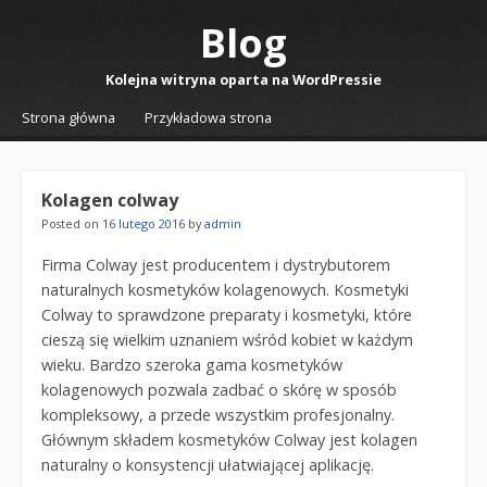
Blog
Kolejna witryna oparta na WordPressie
☰
Menu
Strona główna
Przykładowa strona
Skip to content
Kolagen colway
Posted on
16 lutego 2016
by
admin
Firma Colway jest producentem i dystrybutorem
naturalnych kosmetyków kolagenowych. Kosmetyki
Colway to sprawdzone preparaty i kosmetyki, które
cieszą się wielkim uznaniem wśród kobiet w każdym
wieku. Bardzo szeroka gama kosmetyków
kolagenowych pozwala zadbać o skórę w sposób
kompleksowy, a przede wszystkim profesjonalny.
Głównym składem kosmetyków Colway jest kolagen
naturalny o konsystencji ułatwiającej aplikację.