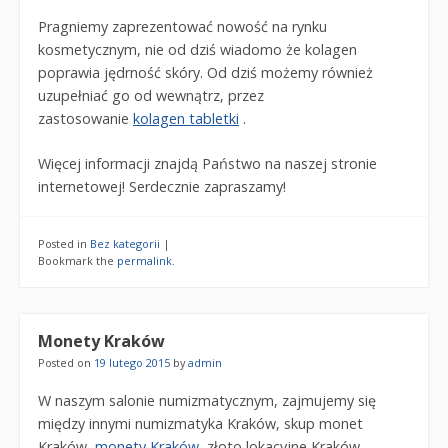
Pragniemy zaprezentować nowość na rynku
kosmetycznym, nie od dziś wiadomo że kolagen
poprawia jędrność skóry. Od dziś możemy również
uzupełniać go od wewnątrz, przez
zastosowanie
kolagen tabletki
.
Więcej informacji znajdą Państwo na naszej stronie
internetowej! Serdecznie zapraszamy!
Posted in
Bez kategorii
|
Bookmark the
permalink
.
Monety Kraków
Posted on
19 lutego 2015
by
admin
W naszym salonie numizmatycznym, zajmujemy się
między innymi numizmatyka Kraków, skup monet
Kraków,
monety Kraków
, złoto lokacyjne Kraków.