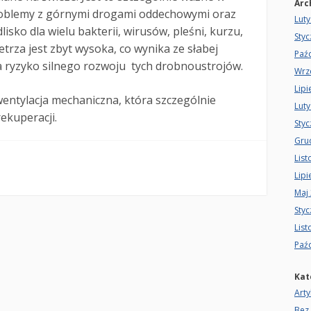
Arc
roblemy z górnymi drogami oddechowymi oraz
Luty
lisko dla wielu bakterii, wirusów, pleśni, kurzu,
Sty
etrza jest zbyt wysoka, co wynika ze słabej
Paźd
 ryzyko silnego rozwoju tych drobnoustrojów.
Wrz
Lipi
ntylacja mechaniczna, która szczególnie
Luty
ekuperacji.
Sty
Gru
Lis
Lipi
Maj
Sty
Lis
Paźd
Kat
Arty
Bez 