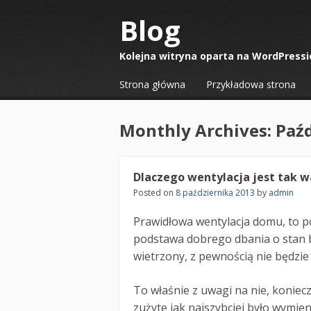
Blog
Kolejna witryna oparta na WordPressi
☰
Menu
Strona główna
Przykładowa strona
Skip to content
Monthly Archives:
Paźd
Dlaczego wentylacja jest tak 
Posted on
8 października 2013
by
admin
Prawidłowa wentylacja domu, to 
podstawa dobrego dbania o stan 
wietrzony, z pewnością nie będzie 
To właśnie z uwagi na nie, koniec
zużyte jak najszybciej było wymie