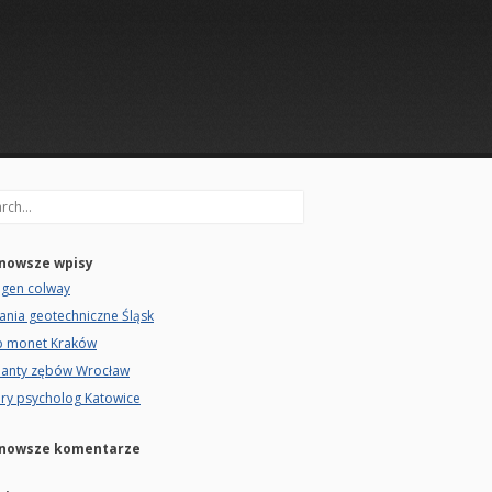
rch
nowsze wpisy
agen colway
ania geotechniczne Śląsk
p monet Kraków
lanty zębów Wrocław
ry psycholog Katowice
nowsze komentarze