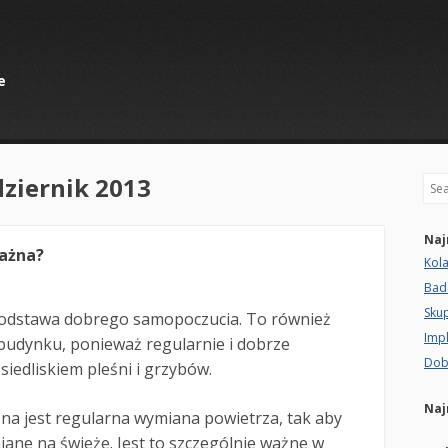
e
ziernik 2013
Sea
Naj
ważna?
Kol
Bad
Sku
podstawa dobrego samopoczucia. To również
Imp
budynku, ponieważ regularnie i dobrze
Dob
siedliskiem pleśni i grzybów.
Naj
zna jest regularna wymiana powietrza, tak aby
niane na świeże. Jest to szczególnie ważne w