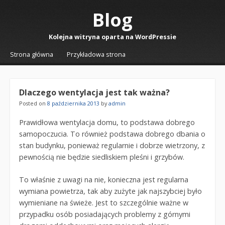
Blog
Kolejna witryna oparta na WordPressie
☰
Menu
Strona główna
Przykładowa strona
Skip to content
Dlaczego wentylacja jest tak ważna?
Posted on
8 października 2013
by
admin
Prawidłowa wentylacja domu, to podstawa dobrego
samopoczucia. To również podstawa dobrego dbania o
stan budynku, ponieważ regularnie i dobrze wietrzony, z
pewnością nie będzie siedliskiem pleśni i grzybów.
To właśnie z uwagi na nie, konieczna jest regularna
wymiana powietrza, tak aby zużyte jak najszybciej było
wymieniane na świeże. Jest to szczególnie ważne w
przypadku osób posiadających problemy z górnymi