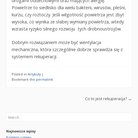
drogami oddechowymi oraz mających alergię.
Powietrze to siedlisko dla wielu bakterii, wirusów, pleśni,
kurzu, czy roztoczy. Jeśli wilgotność powietrza jest zbyt
wysoka, co wynika ze słabej wymiany powietrza, wtedy
wzrasta ryzyko silnego rozwoju tych drobnoustrojów.
Dobrym rozwiązaniem może być wentylacja
mechaniczna, która szczególnie dobrze sprawdza się z
systemem rekuperacji.
Posted in
Artykuły
|
Bookmark the
permalink
.
Post navigation
Co to jest rekuperacja?
→
Search
Najnowsze wpisy
Kolagen colway